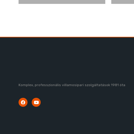
Komplex, professzionális villamosipari szolgáltatások 1981 óta