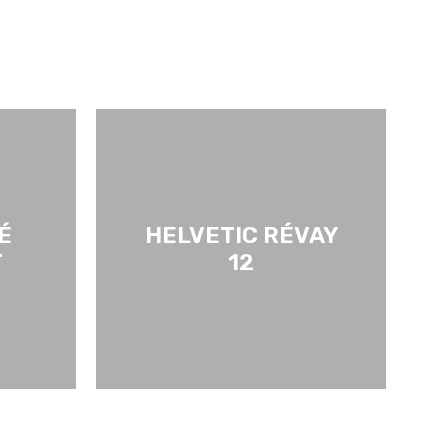
É
HELVETIC RÉVAY
T
12