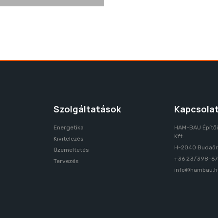
Szolgáltatások
Kapcsola
Energetika
HAM-BAU Építői
Kft.
Kivitelezés
H-2040 Budaörs
Üzemeltetés
+36 23/398-6
Tervezés
info@hambau.h