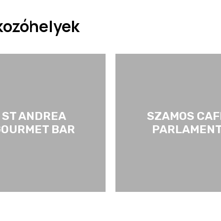
akozóhelyek
ST ANDREA
SZAMOS CAF
GOURMET BAR
PARLAMEN