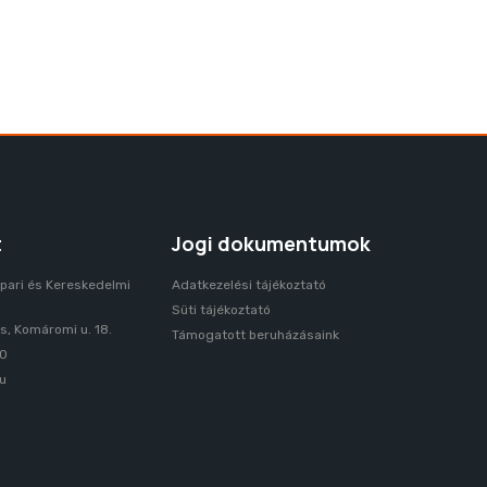
t
Jogi dokumentumok
pari és Kereskedelmi
Adatkezelési tájékoztató
Süti tájékoztató
, Komáromi u. 18.
Támogatott beruházásaink
70
u