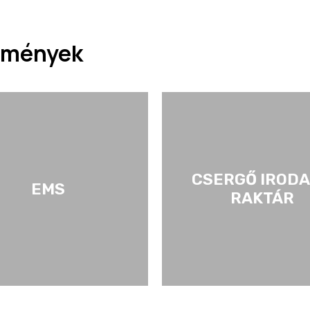
sítmények
CSERGŐ IRODA
EMS
RAKTÁR